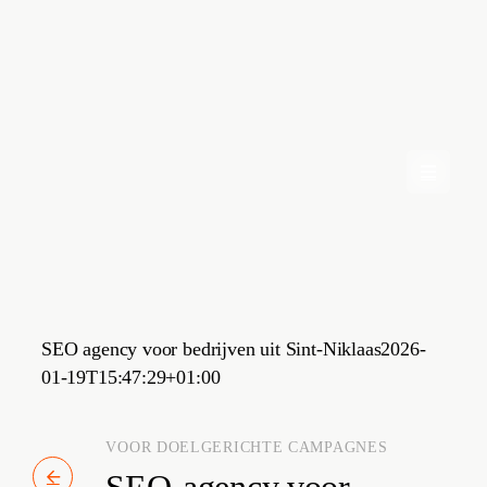
Skip
to
content
SEO agency voor bedrijven uit Sint-Niklaas
2026-
01-19T15:47:29+01:00
VOOR DOELGERICHTE CAMPAGNES