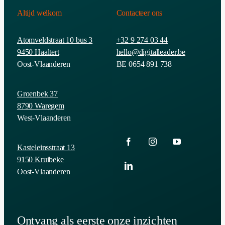
Altijd welkom
Contacteer ons
Atomveldstraat 10 bus 3
+32 9 274 03 44
9450 Haaltert
hello@digitalleader.be
Oost-Vlaanderen
BE 0654 891 738
Groenbek 37
8790 Waregem
West-Vlaanderen
Kasteleinsstraat 13
9150 Kruibeke
Oost-Vlaanderen
Ontvang als eerste onze inzichten