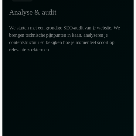
Analyse & audit
We starten met een grondige SEO-audit van je website. We
brengen technische pijnpunten in kaart, analyseren je
contentstructuur en bekijken hoe je momenteel scoort op
relevante zoektermen.