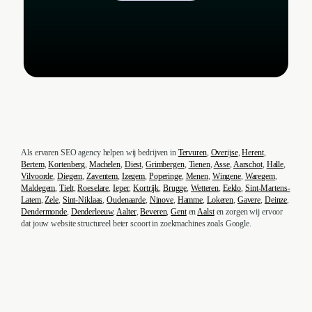
Als ervaren SEO agency helpen wij bedrijven in
Tervuren
,
Overijse
,
Herent
,
Bertem
,
Kortenberg
,
Machelen
,
Diest
,
Grimbergen
,
Tienen
,
Asse
,
Aarschot
,
Halle
,
Vilvoorde
,
Diegem
,
Zaventem
,
Izegem
,
Poperinge
,
Menen
,
Wingene
,
Waregem
,
Maldegem
,
Tielt
,
Roeselare
,
Ieper
,
Kortrijk
,
Brugge
,
Wetteren
,
Eeklo
,
Sint-Martens-
Latem
,
Zele
,
Sint-Niklaas
,
Oudenaarde
,
Ninove
,
Hamme
,
Lokeren
,
Gavere
,
Deinze
,
Dendermonde
,
Denderleeuw
,
Aalter
,
Beveren
,
Gent
en
Aalst
en zorgen wij ervoor
dat jouw website structureel beter scoort in zoekmachines zoals Google.