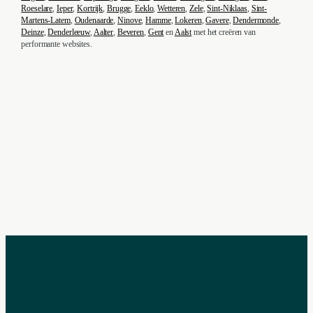
Roeselare
,
Ieper
,
Kortrijk
,
Brugge
,
Eeklo
,
Wetteren
,
Zele
,
Sint-Niklaas
,
Sint-
Martens-Latem
,
Oudenaarde
,
Ninove
,
Hamme
,
Lokeren
,
Gavere
,
Dendermonde
,
Deinze
,
Denderleeuw
,
Aalter
,
Beveren
,
Gent
en
Aalst
met het creëren van
performante websites.