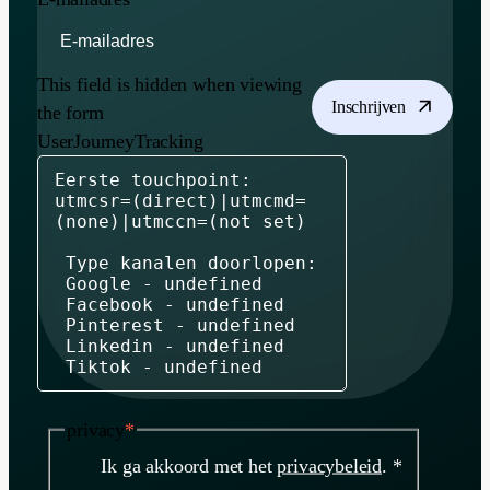
This field is hidden when viewing
Inschrijven
the form
UserJourneyTracking
privacy
*
Ik ga akkoord met het
privacybeleid
. *