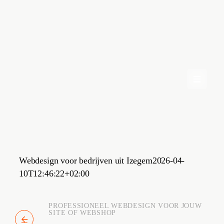
Skip
to
content
Webdesign voor bedrijven uit Izegem
2026-04-
10T12:46:22+02:00
PROFESSIONEEL WEBDESIGN VOOR JOUW
SITE OF WEBSHOP