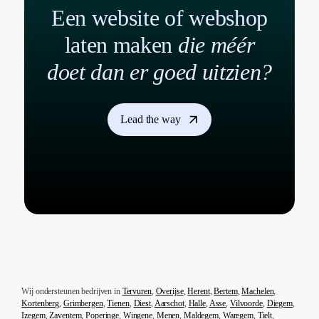
Een website of webshop
laten maken
die méér
doet dan er goed uitzien?
Lead the way
Wij ondersteunen bedrijven in
Tervuren
,
Overijse
,
Herent
,
Bertem
,
Machelen
,
Kortenberg
,
Grimbergen
,
Tienen
,
Diest
,
Aarschot
,
Halle
,
Asse
,
Vilvoorde
,
Diegem
,
Izegem
,
Zaventem
,
Poperinge
,
Wingene
,
Menen
,
Maldegem
,
Waregem
,
Tielt
,