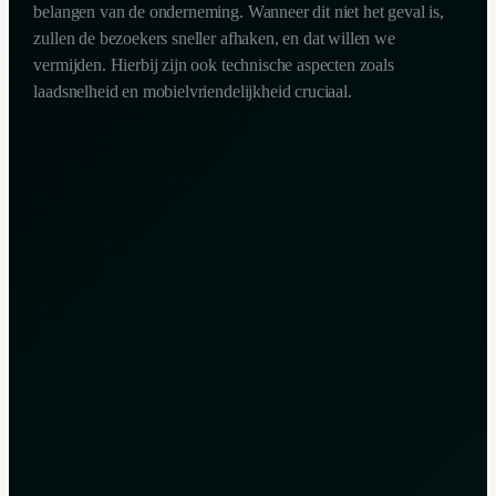
belangen van de onderneming. Wanneer dit niet het geval is,
zullen de bezoekers sneller afhaken, en dat willen we
vermijden. Hierbij zijn ook technische aspecten zoals
laadsnelheid en mobielvriendelijkheid cruciaal.